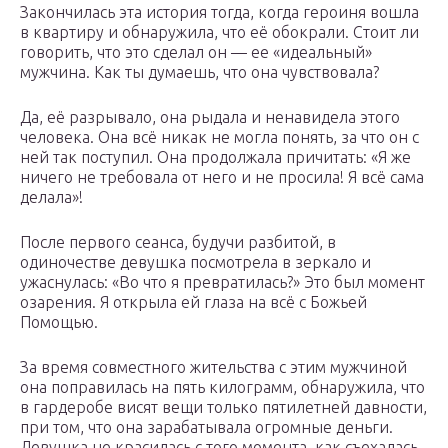
Закончилась эта история тогда, когда героиня вошла
в квартиру и обнаружила, что её обокрали. Стоит ли
говорить, что это сделал он — ее «идеальный»
мужчина. Как ты думаешь, что она чувствовала?
Да, её разрывало, она рыдала и ненавидела этого
человека. Она всё никак не могла понять, за что он с
ней так поступил. Она продолжала причитать: «Я же
ничего не требовала от него и не просила! Я всё сама
делала»!
После первого сеанса, будучи разбитой, в
одиночестве девушка посмотрела в зеркало и
ужаснулась: «Во что я превратилась?» Это был момент
озарения. Я открыла ей глаза на всё с Божьей
Помощью.
За время совместного жительства с этим мужчиной
она поправилась на пять килограмм, обнаружила, что
в гардеробе висят вещи только пятилетней давности,
при том, что она зарабатывала огромные деньги.
Девушка не красилась с того момента, как съехалась