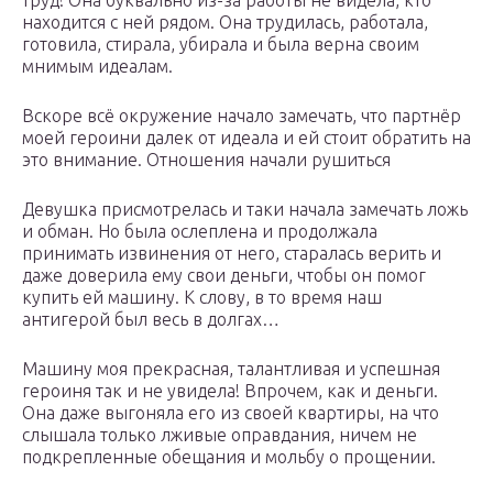
труд! Она буквально из-за работы не видела, кто
находится с ней рядом. Она трудилась, работала,
готовила, стирала, убирала и была верна своим
мнимым идеалам.
Вскоре всё окружение начало замечать, что партнёр
моей героини далек от идеала и ей стоит обратить на
это внимание. Отношения начали рушиться
Девушка присмотрелась и таки начала замечать ложь
и обман. Но была ослеплена и продолжала
принимать извинения от него, старалась верить и
даже доверила ему свои деньги, чтобы он помог
купить ей машину. К слову, в то время наш
антигерой был весь в долгах…
Машину моя прекрасная, талантливая и успешная
героиня так и не увидела! Впрочем, как и деньги.
Она даже выгоняла его из своей квартиры, на что
слышала только лживые оправдания, ничем не
подкрепленные обещания и мольбу о прощении.