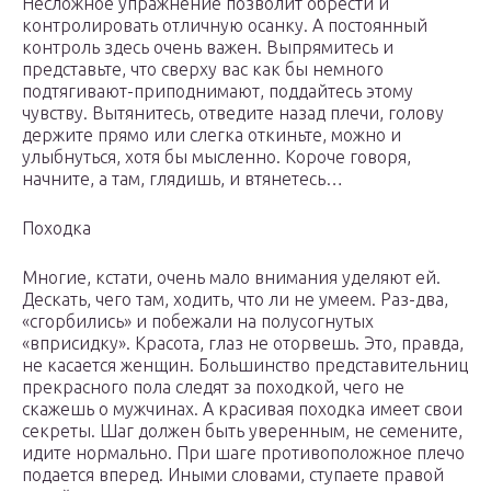
Несложное упражнение позволит обрести и
контролировать отличную осанку. А постоянный
контроль здесь очень важен. Выпрямитесь и
представьте, что сверху вас как бы немного
подтягивают-приподнимают, поддайтесь этому
чувству. Вытянитесь, отведите назад плечи, голову
держите прямо или слегка откиньте, можно и
улыбнуться, хотя бы мысленно. Короче говоря,
начните, а там, глядишь, и втянетесь…
Походка
Многие, кстати, очень мало внимания уделяют ей.
Дескать, чего там, ходить, что ли не умеем. Раз-два,
«сгорбились» и побежали на полусогнутых
«вприсидку». Красота, глаз не оторвешь. Это, правда,
не касается женщин. Большинство представительниц
прекрасного пола следят за походкой, чего не
скажешь о мужчинах. А красивая походка имеет свои
секреты. Шаг должен быть уверенным, не семените,
идите нормально. При шаге противоположное плечо
подается вперед. Иными словами, ступаете правой