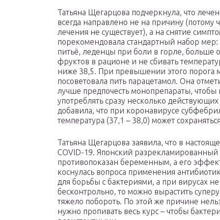
Татьяна Щегарцова подчеркнула, что лече
всегда направлено не на причину (потому ч
лечения не существует), а на снятие симпт
порекомендовала стандартный набор мер:
питьё, леденцы при боли в горле, больше 
фруктов в рационе и не сбивать температу
ниже 38,5. При превышении этого порога 
посоветовала пить парацетамол. Она отмети
лучше предпочесть монопрепараты, чтобы 
употреблять сразу несколько действующих
добавила, что при коронавирусе субфебри
температура (37,1 – 38,0) может сохранятьс
Татьяна Щегарцова заявила, что в настояще
COVID-19. Японский разрекламированный
противопоказан беременным, а его эффект
коснулась вопроса применения антибиотик
для борьбы с бактериями, а при вирусах не
бесконтрольно, то можно вырастить супер
тяжело побороть. По этой же причине нель
нужно пропивать весь курс – чтобы бактери