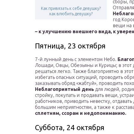
сборы, п
Отправля
Как привязать к себе девушку?
Неблаго
как влюбить девушку?
год Коро
вещи на 
– к улучшению внешнего вида, к увере
Пятница, 23 октября
7-й лунный день с элементом Небо.
Благо
Лошади, Овцы, Обезьяны и Курицы; в этот 
решаться легко. Также благоприятно в этот
избегать опасных ситуаций, проводить обр
заказывать обряд «жабтуй», проводить пох
Неблагоприятный день
для людей, родив
стройку, покупать и продавать вещи, устраи
работников, приводить невестку, отдавать д
большим неприятностям, а также к расста
сплетням, ссорам и недопониманию.
Суббота, 24 октября