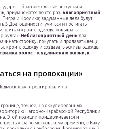
н үдэр» — благодетельные поступки и
ь, приумножатся во сто раз.
Благоприятный
 Тигра и Кролика; задуманные дела будут
ть 3 Драгоценности, учиться и постигать
ом, шить и кроить одежду, повышать
арюулга».
Неблагоприятный день
для
ачинать стройку, покупать и продавать вещи,
ты, кроить одежду и создавать эскизы одежды.
трижка волос – к удлинению жизни, к
аться на провокации»
одмосковья отреагировали на
 границе, точнее, на оккупированных
 территорию Нагорно-Карабахской Республики
а. Этой позиции придерживается и
о шесть утра по московскому времени, в Баку
онить, поскольку я наиболее информированный