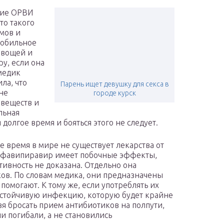
ние ОРВИ
то такого
омов и
 обильное
овощей и
ру, если она
медик
ла, что
Парень ищет девушку для секса в
не
городе курск
 веществ и
льная
я долгое время и бояться этого не следует.
е время в мире не существует лекарства от
 фавипиравир имеет побочные эффекты,
ивность не доказана. Отдельно она
ов. По словам медика, они предназначены
 помогают. К тому же, если употреблять их
устойчивую инфекцию, которую будет крайне
зя бросать прием антибиотиков на полпути,
и погибали, а не становились