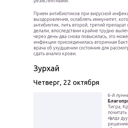
резистентными.
Прием антибиотиков при вирусной инфекц
выздоровления, ослаблять иммунитет, кот
антибиотик, пить второй, третий препарат
делали, впоследствии крайне трудно вылеч
через день-два снова повысилась, это може
инфекции присоединилась вторичная бакте
врача об ухудшении состояния для рассмот
сдать анализ крови.
Зурхай
Четверг, 22 октября
6-й лунн
Благопр
Тигра, К
почитать
«һүлдэ ду
решения,