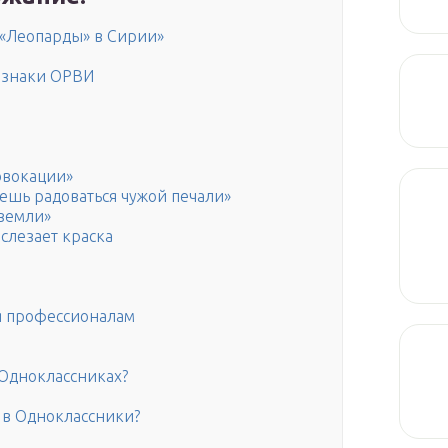
 «Леопарды» в Сирии»
ризнаки ОРВИ
овокации»
жешь радоваться чужой печали»
земли»
 слезает краска
ся профессионалам
 Одноклассниках?
я в Одноклассники?