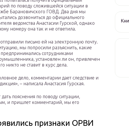
ess попыталась получить официальный
рий по поводу сложившейся ситуации в
ужбе Барановичского ГОВД. Два дня мы
ытались дозвониться до официального
Кни
ителя ведомства Анастасии Гурской, однако
ному номеру она так и не ответила.
 отправили письмо ей на электронную почту.
итуацию, мы попросили разъяснить, какие
 предпринимались сотрудниками
оумышленника, установлен ли он, привлечен
о никто не ставит в курс дела.
оловное дело, комментарии дает следствие и
икция», – написала Анастасия Гурская.
 дать пояснения по поводу ситуации,
м, и пришлет комментарий, мы его
появились признаки ОРВИ