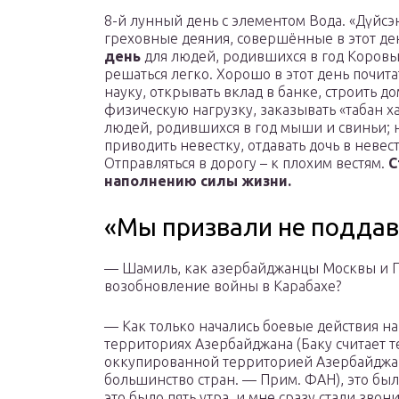
8-й лунный день с элементом Вода. «Дүйсэ
греховные деяния, совершённые в этот ден
день
для людей, родившихся в год Коровы,
решаться легко. Хорошо в этот день почита
науку, открывать вклад в банке, строить д
физическую нагрузку, заказывать «табан х
людей, родившихся в год мыши и свиньи; н
приводить невестку, отдавать дочь в невес
Отправляться в дорогу – к плохим вестям.
С
наполнению силы жизни.
«Мы призвали не поддав
— Шамиль, как азербайджанцы Москвы и П
возобновление войны в Карабахе?
— Как только начались боевые действия на
территориях Азербайджана (Баку считает
оккупированной территорией Азербайджан
большинство стран. — Прим. ФАН), это был
это было пять утра, и мне сразу стали зв