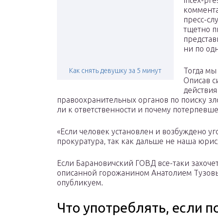
Intex-pr
коммента
пресс-сл
тщетно п
представ
ни по од
Тогда мы
Как снять девушку за 5 минут
Описав с
действия
правоохранительных органов по поиску зл
ли к ответственности и почему потерпевшег
«Если человек установлен и возбуждено уг
прокуратура, так как дальше не наша юрисд
Если Барановичский ГОВД все-таки захочет
описанной горожанином Анатолием Тузовы
опубликуем.
Что употреблять, если 